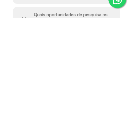
Quais oportunidades de pesquisa os
alunos têm na FAHOR?
Coordenador do Curso
Sirnei César Kach
Coordenador do Curso de Engenharia de
Produção
coord.ep@fahor.com.br
CIÊNCIAS ECONÔMICAS